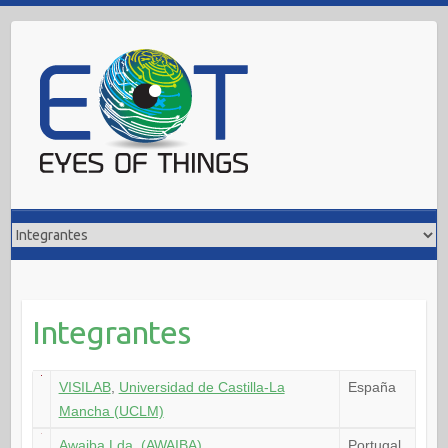
Saltar
al
contenido
Integrantes
VISILAB
,
Universidad de Castilla-La
España
Mancha (UCLM)
Awaiba Lda. (AWAIBA)
Portugal